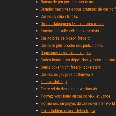
Bateau de jeu port aransas texas
Grandes machines à sous gratuites de casino f
Casino du club irlandais
Où sont fabriquées les machines à sous
Ironman nouvelle zélande kona slots
Casino près de pigeon forge tn
Casino le plus proche des puits indiens
O que quer dizer slot em ingles
Codes bonus sans dépôt liberty mobile casino
Senha poker night freeroll pokerstars
Casinos de jeu près dottumwa ia
Lic aao slot 2 gk
Fente sd du duplicateur wanhao 4s
Pouvez-vous jouer au casino vikki et vance
Hotline des employés du casino winstar world
Texas holdem poker hileleri trgala