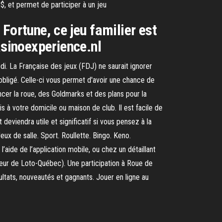
$, et permet de participer à un jeu
Fortune, ce jeu familier est
asinoexperience.nl
di. La Française des jeux (FDJ) ne saurait ignorer
 obligé. Celle-ci vous permet d'avoir une chance de
cer la roue, des Goldmarks et des plans pour la
 à votre domicile ou maison de club. Il est facile de
eviendra utile et significatif si vous pensez à la
eux de salle. Sport. Roullette. Bingo. Keno.
de de l’application mobile, ou chez un détaillant
teur de Loto-Québec). Une participation à Roue de
ultats, nouveautés et gagnants. Jouer en ligne au