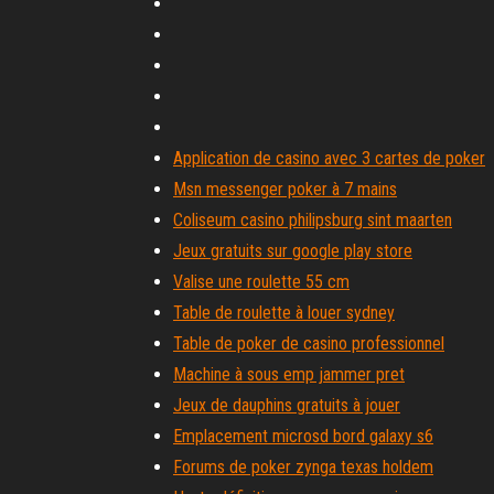
Application de casino avec 3 cartes de poker
Msn messenger poker à 7 mains
Coliseum casino philipsburg sint maarten
Jeux gratuits sur google play store
Valise une roulette 55 cm
Table de roulette à louer sydney
Table de poker de casino professionnel
Machine à sous emp jammer pret
Jeux de dauphins gratuits à jouer
Emplacement microsd bord galaxy s6
Forums de poker zynga texas holdem