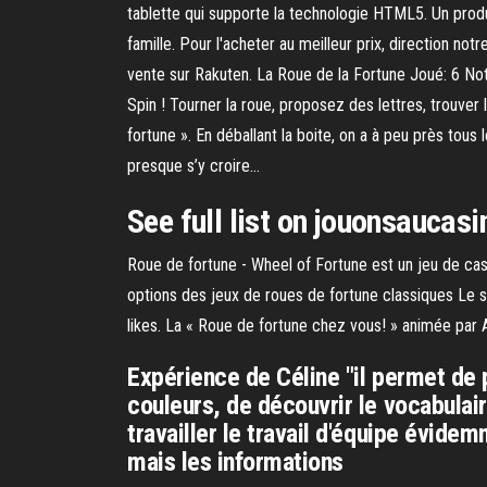
tablette qui supporte la technologie HTML5. Un prod
famille. Pour l'acheter au meilleur prix, direction n
vente sur Rakuten. La Roue de la Fortune Joué: 6 Note:
Spin ! Tourner la roue, proposez des lettres, trouver
fortune ». En déballant la boite, on a à peu près tous 
presque s’y croire…
See full list on jouonsaucas
Roue de fortune - Wheel of Fortune est un jeu de c
options des jeux de roues de fortune classiques Le s
likes. La « Roue de fortune chez vous! » animée par 
Expérience de Céline "il permet de p
couleurs, de découvrir le vocabulaire
travailler le travail d'équipe évide
mais les informations