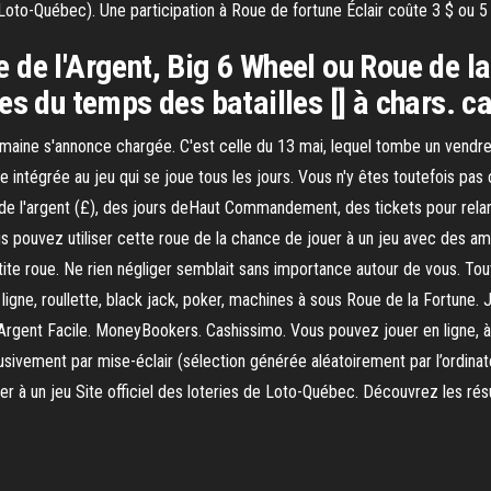
Loto-Québec). Une participation à Roue de fortune Éclair coûte 3 $ ou 5 
de l'Argent, Big 6 Wheel ou Roue de la 
es du temps des batailles [] à chars. c
emaine s'annonce chargée. C'est celle du 13 mai, lequel tombe un vendre
e intégrée au jeu qui se joue tous les jours. Vous n'y êtes toutefois pas
de l'argent (£), des jours deHaut Commandement, des tickets pour relan
 pouvez utiliser cette roue de la chance de jouer à un jeu avec des amis
te roue. Ne rien négliger semblait sans importance autour de vous. Tout d
 ligne, roullette, black jack, poker, machines à sous Roue de la Fortune. J
 Facile. MoneyBookers. Cashissimo. Vous pouvez jouer en ligne, à l’ai
sivement par mise-éclair (sélection générée aléatoirement par l’ordina
per à un jeu Site officiel des loteries de Loto-Québec. Découvrez les rés