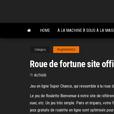
Skip
to
the
content
HOME
À LA MACHINE À SOUS À LA MAI
Category
Peightell66424
Roue de fortune site offi
By
AUTHOR
Jeu en ligne Super Chance, qui ressemble à la roue de 
Le jeu de Roulette Bienvenue à notre site de référence
ouer, etc. Un jeu très simple. Pairs et impairs, votre
jeux gratuits de roulette en ligne sont optimisés pou