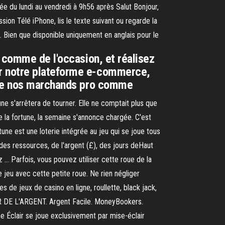
e du lundi au vendredi à 9h56 après Salut Bonjour,
ion Télé iPhone, lis le texte suivant ou regarde la
. Bien que disponible uniquement en anglais pour le
 comme de l'occasion, et réalisez
ar notre plateforme e-commerce,
t de nos marchands pro comme
ne s'arrêtera de tourner. Elle ne comptait plus que
e la fortune, la semaine s'annonce chargée. C'est
une est une loterie intégrée au jeu qui se joue tous
des ressources, de l'argent (£), des jours deHaut
… Parfois, vous pouvez utiliser cette roue de la
 jeu avec cette petite roue. Ne rien négliger
es de jeux de casino en ligne, roullette, black jack,
ER DE L'ARGENT. Argent Facile. MoneyBookers.
ne Éclair se joue exclusivement par mise-éclair