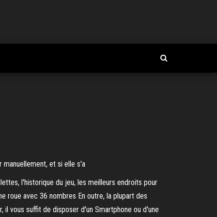
 manuellement, et si elle s'a
ttes, l'historique du jeu, les meilleurs endroits pour
 Une roue avec 36 nombres En outre, la plupart des
r, il vous suffit de disposer d'un Smartphone ou d'une