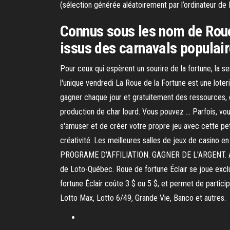
(sélection générée aléatoirement par l’ordinateur de 
Connus sous les nom de Roue 
issus des carnavals populair
Pour ceux qui espèrent un sourire de la fortune, la s
l'unique vendredi La Roue de la Fortune est une loteri
gagner chaque jour et gratuitement des ressources, 
production de char lourd. Vous pouvez … Parfois, vous
s'amuser et de créer votre propre jeu avec cette peti
créativité. Les meilleures salles de jeux de casino en
PROGRAME D'AFFILIATION. GAGNER DE L'ARGENT. Argent
de Loto-Québec. Roue de fortune Éclair se joue exclu
fortune Éclair coûte 3 $ ou 5 $, et permet de partici
Lotto Max, Lotto 6/49, Grande Vie, Banco et autres.